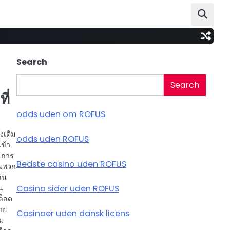
Search
Search
ี่
odds uden om ROFUS
งเดิม
odds uden ROFUS
เข้า
ละการ
Bedste casino uden ROFUS
องพวก
่น
อน
Casino sider uden ROFUS
ล็อต
าย
Casinoer uden dansk licens
กม