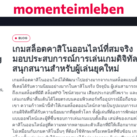
momenteimleben
BLOG
เกมสล็อตคาสิโนออนไลน์ที่สมจริง
g
มอบประสบการณ์การเล่นเกมดิจิทัลท
สนุกสนานสำหรับผู้เล่นยุคใหม่
เกมสล็อตคาสิโนออนไลน์ได้พัฒนาไปอย่างมากจากเกมสล็อตแบบดั้
ที่เคยได้รับความนิยมอย่างมากในคาสิโนจริง ปัจจุบัน ผู้เล่นสามารถ
s,
ถึงเกมสล็อตที่มีดี สล็อตPG ไซน์สวยงาม เสียงประกอบที่ไพเราะ แ
เล่นเกมที่น่าตื่นเต้นได้โดยตรงบนคอมพิวเตอร์หรืออุปกรณ์มือถือข
เขา ความก้าวหน้านี้ทำให้เกมสล็อตออนไลน์กลายเป็นรูปแบบการเล
เกมดิจิทัลที่ได้รับความนิยมมากที่สุดทั่วโลก ทั้งผู้เล่นที่ต้องการพักผ่
แบบออฟไลน์และผู้ที่ชื่นชอบการเล่นเกมแบบดั้งเดิม เสน่ห์ของเกมส
คาสิโนออนไลน์อยู่ที่ความหลากหลายและตัวเลือกที่มีให้เลือกมากม
ไม่เหมือนกับเกมคาสิโนอื่นๆ ที่ต้องใช้ทักษะหรือเทคนิคที่ซับซ้อน เ